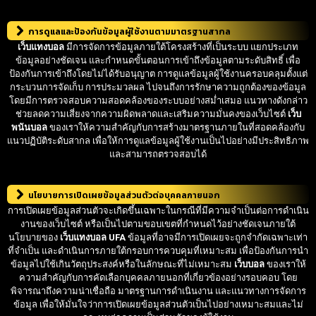
การดูแลและป้องกันข้อมูลผู้ใช้งานตามมาตรฐานสากล
เว็บแทงบอล
มีการจัดการข้อมูลภายใต้โครงสร้างที่เป็นระบบ แยกประเภท
ข้อมูลอย่างชัดเจน และกำหนดขั้นตอนการเข้าถึงข้อมูลตามระดับสิทธิ์ เพื่อ
ป้องกันการเข้าถึงโดยไม่ได้รับอนุญาต การดูแลข้อมูลผู้ใช้งานครอบคลุมตั้งแต่
กระบวนการจัดเก็บ การประมวลผล ไปจนถึงการรักษาความถูกต้องของข้อมูล
โดยมีการตรวจสอบความสอดคล้องของระบบอย่างสม่ำเสมอ แนวทางดังกล่าว
ช่วยลดความเสี่ยงจากความผิดพลาดและเสริมความมั่นคงของเว็บไซต์
เว็บ
พนันบอล
ของเราให้ความสำคัญกับการสร้างมาตรฐานภายในที่สอดคล้องกับ
แนวปฏิบัติระดับสากล เพื่อให้การดูแลข้อมูลผู้ใช้งานเป็นไปอย่างมีประสิทธิภาพ
และสามารถตรวจสอบได้
นโยบายการเปิดเผยข้อมูลส่วนตัวต่อบุคคลภายนอก
การเปิดเผยข้อมูลส่วนตัวจะเกิดขึ้นเฉพาะในกรณีที่มีความจำเป็นต่อการดำเนิน
งานของเว็บไซต์ หรือเป็นไปตามขอบเขตที่กำหนดไว้อย่างชัดเจนภายใต้
นโยบายของ
เว็บแทงบอล UFA
ข้อมูลที่อาจมีการเปิดเผยจะถูกจำกัดเฉพาะเท่า
ที่จำเป็น และดำเนินการภายใต้กรอบการควบคุมที่เหมาะสม เพื่อป้องกันการนำ
ข้อมูลไปใช้เกินวัตถุประสงค์หรือในลักษณะที่ไม่เหมาะสม
เว็บบอล
ของเราให้
ความสำคัญกับการคัดเลือกบุคคลภายนอกที่เกี่ยวข้องอย่างรอบคอบ โดย
พิจารณาถึงความน่าเชื่อถือ มาตรฐานการดำเนินงาน และแนวทางการจัดการ
ข้อมูล เพื่อให้มั่นใจว่าการเปิดเผยข้อมูลส่วนตัวเป็นไปอย่างเหมาะสมและไม่