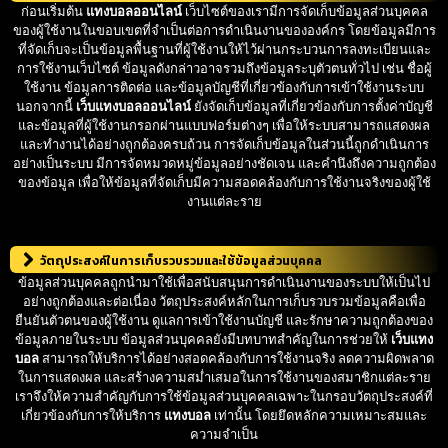
ก่อนเริ่มต้น
แทงบอลออนไลน์
เว็บไซต์ของเรามีการจัดเก็บข้อมูลส่วนบุคคล
ของผู้ใช้งานในขอบเขตที่จำเป็นต่อการดำเนินงานขององค์กร โดยข้อมูลมีการ
ที่จัดเก็บจะเป็นข้อมูลพื้นฐานที่ผู้ใช้งานให้ไว้ผ่านกระบวนการลงทะเบียนและ
การใช้งานเว็บไซต์ ข้อมูลดังกล่าวอาจรวมถึงข้อมูลระบุตัวตนทั่วไป เช่น ชื่อผู้
ใช้งาน ข้อมูลการติดต่อ และข้อมูลบัญชีที่เกี่ยวข้องกับการเข้าใช้งานระบบ
นอกจากนี้
เว็บแทงบอลออนไลน์
ยังจัดเก็บข้อมูลที่เกี่ยวข้องกับการตั้งค่าบัญชี
และข้อมูลที่ผู้ใช้งานกรอกผ่านแบบฟอร์มต่างๆ เพื่อให้ระบบสามารถแสดงผล
และทำงานได้อย่างถูกต้องครบถ้วน การจัดเก็บข้อมูลในส่วนนี้ถูกดำเนินการ
อย่างเป็นระบบ มีการจัดหมวดหมู่ข้อมูลอย่างชัดเจน และคำนึงถึงความถูกต้อง
ของข้อมูล เพื่อให้ข้อมูลที่จัดเก็บมีความสอดคล้องกับการใช้งานจริงของผู้ใช้
งานแต่ละราย
วัตถุประสงค์ในการเก็บรวบรวมและใช้ข้อมูลส่วนบุคคล
ข้อมูลส่วนบุคคลถูกนำมาใช้เพื่อสนับสนุนการดำเนินงานของระบบให้เป็นไป
อย่างถูกต้องและต่อเนื่อง วัตถุประสงค์หลักในการเก็บรวบรวมข้อมูลคือเพื่อ
ยืนยันตัวตนของผู้ใช้งาน ดูแลการเข้าใช้งานบัญชี และรักษาความถูกต้องของ
ข้อมูลภายในระบบ ข้อมูลส่วนบุคคลยังมีบทบาทสำคัญในการช่วยให้
เว็บแทง
บอล
สามารถให้บริการได้อย่างสอดคล้องกับการใช้งานจริง ลดความผิดพลาด
ในการแสดงผล และสร้างความสม่ำเสมอในการใช้งานของสมาชิกแต่ละราย
เราจึงให้ความสำคัญกับการใช้ข้อมูลส่วนบุคคลเฉพาะในกรอบวัตถุประสงค์ที่
เกี่ยวข้องกับการให้บริการ
แทงบอล
เท่านั้น โดยยึดหลักความเหมาะสมและ
ความจำเป็น