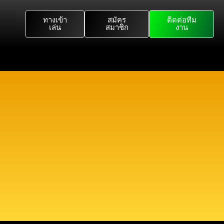
ทางเข้า
สมัคร
ติดต่อทีม
เล่น
สมาชิก
งาน