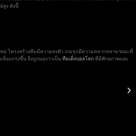
ูง ดังนี้
ใหม่ โครงสร้างทีมมีความลงตัว เกมรุกมีความหลากหลาย ขณะที่
็งแกร่งขึ้น จึงถูกมองว่าเป็น
ทีมเต็งบอลโลก
ที่มีศักยภาพและ