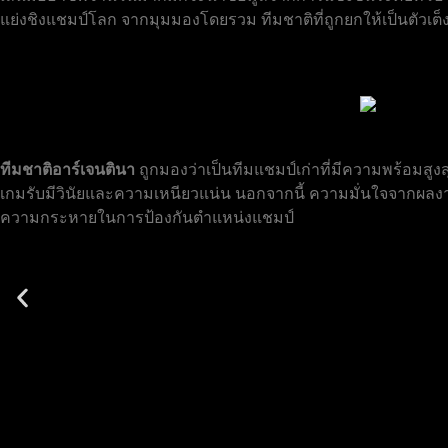
แย่งชิงแชมป์โลก จากมุมมองโดยรวม ทีมชาติที่ถูกยกให้เป็นตัวเต็ง
ทีมชาติอาร์เจนตินา
ถูกมองว่าเป็นทีมแชมป์เก่าที่มีความพร้อม
เกมรับมีวินัยและความเหนียวแน่น นอกจากนี้ ความมั่นใจจากผลงาน
ความกระหายในการป้องกันตำแหน่งแชมป์