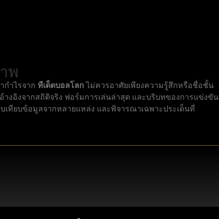
ภาพ
าสทำกำไรจาก
ทีเด็ดบอลโลก
ไม่ควรอาศัยเพียงความรู้สึกหรือชื่อชั้น
อ้างอิงจากสถิติจริง ฟอร์มการเล่นล่าสุด และบริบทของการแข่งขัน
ยบเทียบข้อมูลจากหลายแหล่ง และพิจารณาเฉพาะประเด็นที่