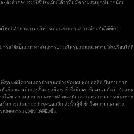
ละตัวสำรอง ช่วยให้ประเมินได้ว่าทีมมีความสมบูรณ์มากน้อย
เมนต์ใหญ่ มักสามารถบริหารเกมและสถานการณ์กดดันได้ดีกว่า
สามารถใช้เป็นแนวทางในการประเมินรูปเกมและความได้เปรียบได้ดี
ี่สุด แต่มีความแตกต่างกันอย่างชัดเจน ฟุตบอลลีกเป็นรายการ
นทัวร์นาเมนต์ระยะสั้นของทีมชาติ ซึ่งมีเวลาซ้อมร่วมกันจำกัดและ
์ของโค้ช ความสามารถเฉพาะตัวของนักเตะ และสถานการณ์เฉพาะ
์มการเล่นมากกว่าฟุตบอลลีก ดังนั้นผู้ที่เข้าใจความแตกต่าง
ผลการแข่งขันได้ดียิ่งขึ้น