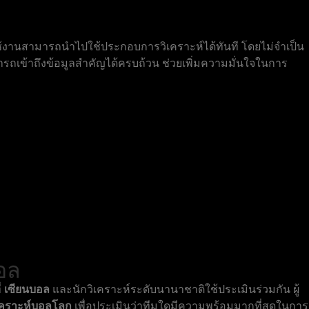
้ผู้ใช้งานสามารถนำไปใช้ประกอบการวิเคราะห์ได้ทันที โดยไม่จำเป็น
มารถเข้าถึงข้อมูลสำคัญได้ครบถ้วน ช่วยเพิ่มความมั่นใจในการ
อล
่
เซียนบอล
และนักวิเคราะห์ระดับนานาชาติใช้ประเมินร่วมกัน ผู้
เคราะห์บอลโลก
เพื่อประเมินว่าทีมใดมีความพร้อมมากที่สุดในการ