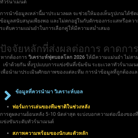
ทัวร์นาเมนต์
การนำข้อมูลเหล่านี้มาประมวลผล จะช่วยให้มองเห็นรูปเกมได้ชัดเจ
ข้อมูลสนับสนุนเพียงพอ และไม่ตกอยู่ในกับดักของกระแสหรือความค
ระดับความแม่นยำในการเลือกคู่ให้มีความสม่ำเสมอ
ปัจจัยหลักที่ส่งผลต่อการ คาด
หากต้องการ
วิเคราะห์ฟุตบอลโลก 2026
ให้มีความแม่นยำ ไม่สามา
เข้าด้วยกัน ทั้งรูปแบบการแข่งขันที่เข้มข้น ระยะเวลาทัวร์นา
เพื่อนำมาประเมินศักยภาพของแต่ละทีม การนำข้อมูลที่ถูกต้องแล
ข้อมูลที่ควรนำมา วิเคราะห์บอล
ฟอร์มการเล่นของทีมชาติในช่วงหลัง
การดูผลงานย้อนหลัง 5-10 นัดล่าสุด จะบ่งบอกความต่อเนื่องของ
แข่งขันระดับทัวร์นาเมนต์
สภาพความพร้อมของนักเตะตัวหลัก