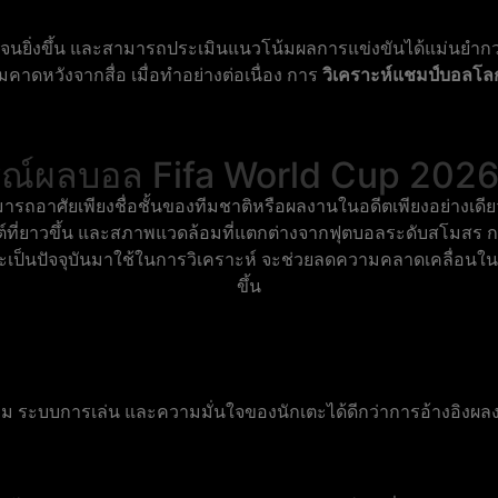
นยิ่งขึ้น และสามารถประเมินแนวโน้มผลการแข่งขันได้แม่นยำกว่ากา
าดหวังจากสื่อ เมื่อทำอย่างต่อเนื่อง การ
วิเคราะห์แชมป์บอลโ
การณ์ผลบอล Fifa World Cup 202
รถอาศัยเพียงชื่อชั้นของทีมชาติหรือผลงานในอดีตเพียงอย่างเดียว
เมนต์ที่ยาวขึ้น และสภาพแวดล้อมที่แตกต่างจากฟุตบอลระดับสโมสร 
ะเป็นปัจจุบันมาใช้ในการวิเคราะห์ จะช่วยลดความคลาดเคลื่อนใน
ขึ้น
ทีม ระบบการเล่น และความมั่นใจของนักเตะได้ดีกว่าการอ้างอิงผ