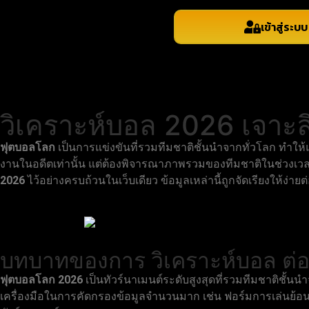
เข้าสู่ระบบ
วิเคราะห์บอล 2026 เจาะลึกท
ฟุตบอลโลก
เป็นการแข่งขันที่รวมทีมชาติชั้นนำจากทั่วโลก ทำให้
งานในอดีตเท่านั้น แต่ต้องพิจารณาภาพรวมของทีมชาติในช่วงเวลา
2026
ไว้อย่างครบถ้วนในเว็บเดียว ข้อมูลเหล่านี้ถูกจัดเรียงให้ง
บทบาทของการ วิเคราะห์บอล ต่อ
ฟุตบอลโลก 2026
เป็นทัวร์นาเมนต์ระดับสูงสุดที่รวมทีมชาติชั้
เครื่องมือในการคัดกรองข้อมูลจำนวนมาก เช่น ฟอร์มการเล่นย้อ